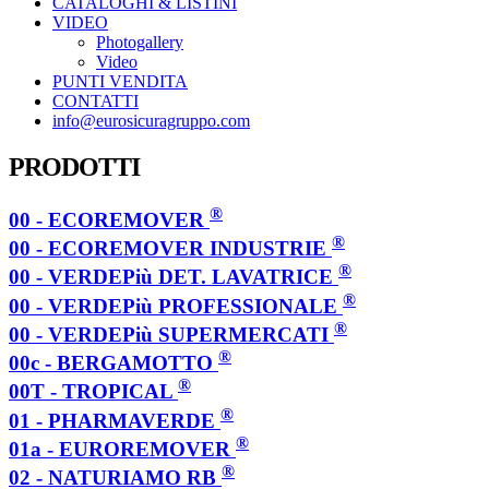
CATALOGHI & LISTINI
VIDEO
Photogallery
Video
PUNTI VENDITA
CONTATTI
info@eurosicuragruppo.com
PRODOTTI
®
00 - ECOREMOVER
®
00 - ECOREMOVER INDUSTRIE
®
00 - VERDEPiù DET. LAVATRICE
®
00 - VERDEPiù PROFESSIONALE
®
00 - VERDEPiù SUPERMERCATI
®
00c - BERGAMOTTO
®
00T - TROPICAL
®
01 - PHARMAVERDE
®
01a - EUROREMOVER
®
02 - NATURIAMO RB