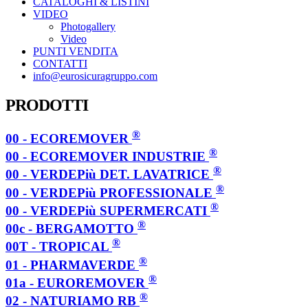
CATALOGHI & LISTINI
VIDEO
Photogallery
Video
PUNTI VENDITA
CONTATTI
info@eurosicuragruppo.com
PRODOTTI
®
00 - ECOREMOVER
®
00 - ECOREMOVER INDUSTRIE
®
00 - VERDEPiù DET. LAVATRICE
®
00 - VERDEPiù PROFESSIONALE
®
00 - VERDEPiù SUPERMERCATI
®
00c - BERGAMOTTO
®
00T - TROPICAL
®
01 - PHARMAVERDE
®
01a - EUROREMOVER
®
02 - NATURIAMO RB