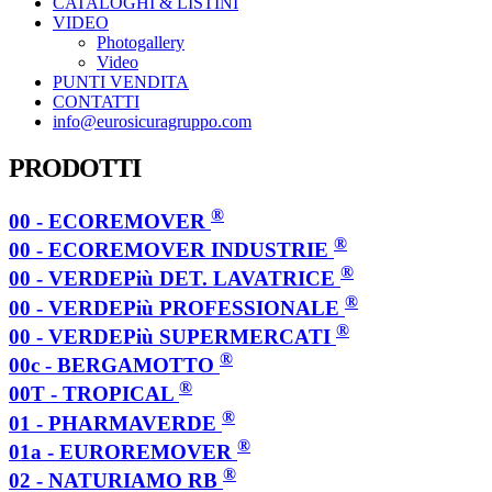
CATALOGHI & LISTINI
VIDEO
Photogallery
Video
PUNTI VENDITA
CONTATTI
info@eurosicuragruppo.com
PRODOTTI
®
00 - ECOREMOVER
®
00 - ECOREMOVER INDUSTRIE
®
00 - VERDEPiù DET. LAVATRICE
®
00 - VERDEPiù PROFESSIONALE
®
00 - VERDEPiù SUPERMERCATI
®
00c - BERGAMOTTO
®
00T - TROPICAL
®
01 - PHARMAVERDE
®
01a - EUROREMOVER
®
02 - NATURIAMO RB