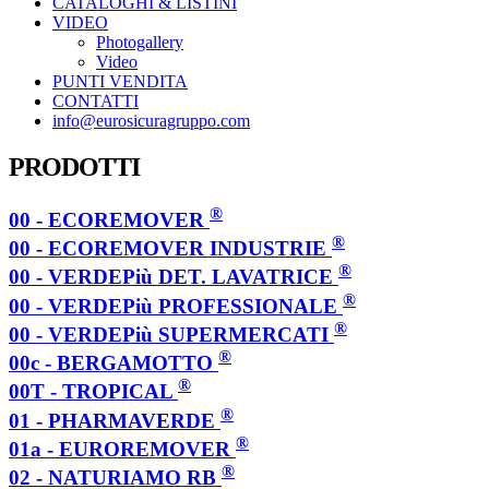
CATALOGHI & LISTINI
VIDEO
Photogallery
Video
PUNTI VENDITA
CONTATTI
info@eurosicuragruppo.com
PRODOTTI
®
00 - ECOREMOVER
®
00 - ECOREMOVER INDUSTRIE
®
00 - VERDEPiù DET. LAVATRICE
®
00 - VERDEPiù PROFESSIONALE
®
00 - VERDEPiù SUPERMERCATI
®
00c - BERGAMOTTO
®
00T - TROPICAL
®
01 - PHARMAVERDE
®
01a - EUROREMOVER
®
02 - NATURIAMO RB