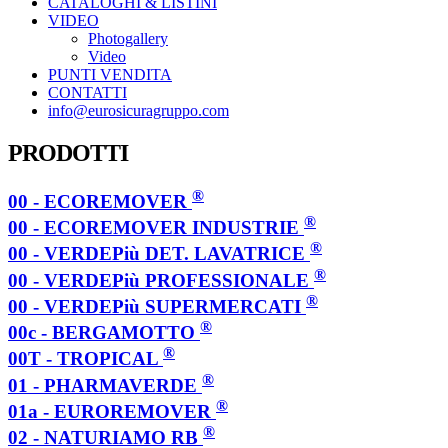
CATALOGHI & LISTINI
VIDEO
Photogallery
Video
PUNTI VENDITA
CONTATTI
info@eurosicuragruppo.com
PRODOTTI
®
00 - ECOREMOVER
®
00 - ECOREMOVER INDUSTRIE
®
00 - VERDEPiù DET. LAVATRICE
®
00 - VERDEPiù PROFESSIONALE
®
00 - VERDEPiù SUPERMERCATI
®
00c - BERGAMOTTO
®
00T - TROPICAL
®
01 - PHARMAVERDE
®
01a - EUROREMOVER
®
02 - NATURIAMO RB