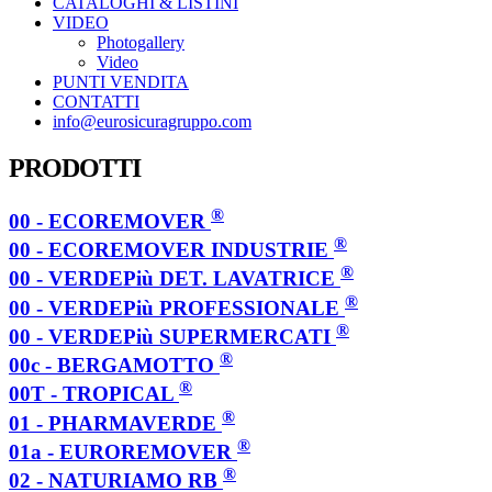
CATALOGHI & LISTINI
VIDEO
Photogallery
Video
PUNTI VENDITA
CONTATTI
info@eurosicuragruppo.com
PRODOTTI
®
00 - ECOREMOVER
®
00 - ECOREMOVER INDUSTRIE
®
00 - VERDEPiù DET. LAVATRICE
®
00 - VERDEPiù PROFESSIONALE
®
00 - VERDEPiù SUPERMERCATI
®
00c - BERGAMOTTO
®
00T - TROPICAL
®
01 - PHARMAVERDE
®
01a - EUROREMOVER
®
02 - NATURIAMO RB