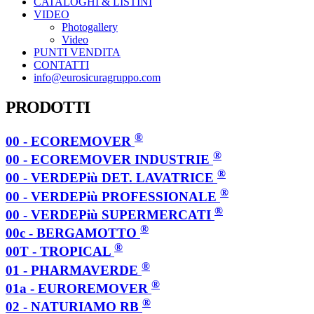
CATALOGHI & LISTINI
VIDEO
Photogallery
Video
PUNTI VENDITA
CONTATTI
info@eurosicuragruppo.com
PRODOTTI
®
00 - ECOREMOVER
®
00 - ECOREMOVER INDUSTRIE
®
00 - VERDEPiù DET. LAVATRICE
®
00 - VERDEPiù PROFESSIONALE
®
00 - VERDEPiù SUPERMERCATI
®
00c - BERGAMOTTO
®
00T - TROPICAL
®
01 - PHARMAVERDE
®
01a - EUROREMOVER
®
02 - NATURIAMO RB